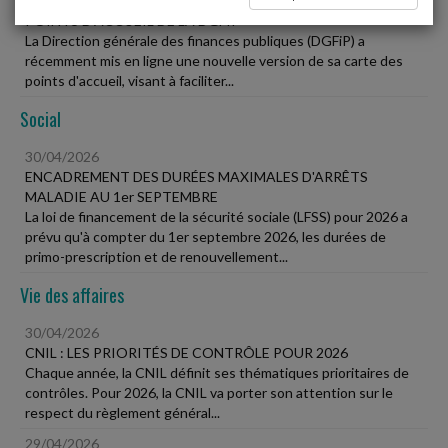
30/04/2026
POINTS D'ACCUEIL DE LA DGFIP
La Direction générale des finances publiques (DGFiP) a
récemment mis en ligne une nouvelle version de sa carte des
points d'accueil, visant à faciliter...
Social
30/04/2026
ENCADREMENT DES DURÉES MAXIMALES D'ARRÊTS
MALADIE AU 1er SEPTEMBRE
La loi de financement de la sécurité sociale (LFSS) pour 2026 a
prévu qu'à compter du 1er septembre 2026, les durées de
primo-prescription et de renouvellement...
Vie des affaires
30/04/2026
CNIL : LES PRIORITÉS DE CONTRÔLE POUR 2026
Chaque année, la CNIL définit ses thématiques prioritaires de
contrôles. Pour 2026, la CNIL va porter son attention sur le
respect du règlement général...
29/04/2026