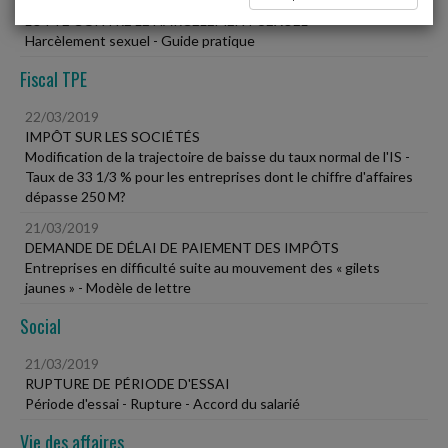
22/03/2019
LUTTE CONTRE LE HARCÈLEMENT SEXUEL
Harcèlement sexuel - Guide pratique
Fiscal TPE
22/03/2019
IMPÔT SUR LES SOCIÉTÉS
Modification de la trajectoire de baisse du taux normal de l'IS -
Taux de 33 1/3 % pour les entreprises dont le chiffre d'affaires
dépasse 250 M?
21/03/2019
DEMANDE DE DÉLAI DE PAIEMENT DES IMPÔTS
Entreprises en difficulté suite au mouvement des « gilets
jaunes » - Modèle de lettre
Social
21/03/2019
RUPTURE DE PÉRIODE D'ESSAI
Période d'essai - Rupture - Accord du salarié
Vie des affaires