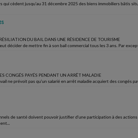
ers qui cèdent jusqu'au 31 décembre 2025 des biens immobiliers bâtis si
es
RÉSILIATION DU BAIL DANS UNE RÉSIDENCE DE TOURISME
eut décider de mettre fin à son bail commercial tous les 3 ans. Par exceptio
ES CONGÉS PAYÉS PENDANT UN ARRÊT MALADIE
vail ne prévoit pas qu'un salarié en arrêt maladie acquiert des congés pay
nels de santé doivent pouvoir justifier d'une participation à des action
nt...