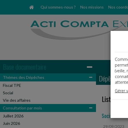
Qui sommes-nous ?
Nos missions
Nos coord
Comme t
Base documentaire
permet
(veille
Dépêches
connai
Thémes des Dépêches
attente
Fiscal TPE
Gérer 
Social
Liste des 
Vie des affaires
Consultation par mois
Social
Juillet 2026
Juin 2026
29/09/2023