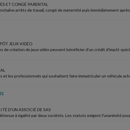
ÉS ET CONGÉ PARENTAL
enchaîne arrêts de travail, congé de maternité puis immédiatement après
MPÔT JEUX VIDÉO
es de création de jeux vidéo peuvent bénéficier d'un crédit d'impôt spéc
CAL
ers et les professionnels qui souhaitent faire immatriculer un véhicule 
es
ITÉ D'UN ASSOCIÉ DE SAS
tenue à égalité par deux sociétés. Les statuts exigent l'unanimité pour l