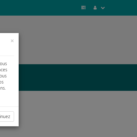
×
vous
nces
vous
os
ns.
inuez