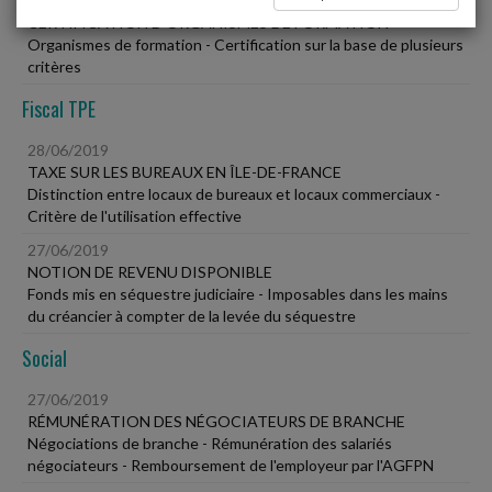
28/06/2019
CERTIFICATION D'ORGANISMES DE FORMATION
Organismes de formation - Certification sur la base de plusieurs
critères
Fiscal TPE
28/06/2019
TAXE SUR LES BUREAUX EN ÎLE-DE-FRANCE
Distinction entre locaux de bureaux et locaux commerciaux -
Critère de l'utilisation effective
27/06/2019
NOTION DE REVENU DISPONIBLE
Fonds mis en séquestre judiciaire - Imposables dans les mains
du créancier à compter de la levée du séquestre
Social
27/06/2019
RÉMUNÉRATION DES NÉGOCIATEURS DE BRANCHE
Négociations de branche - Rémunération des salariés
négociateurs - Remboursement de l'employeur par l'AGFPN