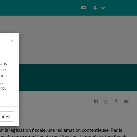
×
vous
nces
vous
os
ns.
j
a
b
inuez
 la législation fiscale, une réclamation contentieuse. Par la
e reçoit une proposition de rectification. L'administration fiscale