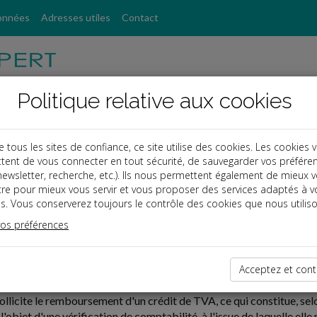
onnées
Adresses utiles
Contact
Politique relative aux cookies
ous les sites de confiance, ce site utilise des cookies. Les cookies 
tent de vous connecter en tout sécurité, de sauvegarder vos préfére
, newsletter, recherche, etc.). Ils nous permettent également de mieux 
tre pour mieux vous servir et vous proposer des services adaptés à v
s. Vous conserverez toujours le contrôle des cookies que nous utiliso
vos préférences
02-27
UX ET DÉLAI DE RECOURS
Acceptez et cont
ollicite le remboursement d'un crédit de TVA, ce qui constitue, selon
it l'objet d'une vérification de comptabilité, à l'issue de laquelle ell