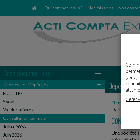
Qui sommes-nous ?
Nos missions
Nos coord
Comme t
Base documentaire
permet
(veille
Dépêches
connai
Thémes des Dépêches
attente
Fiscal TPE
Gérer 
Social
Fiscal TPE
Date: 2026-
Vie des affaires
Consultation par mois
CONTENTIE
Juillet 2026
Une société s
Juin 2026
suite, elle fa