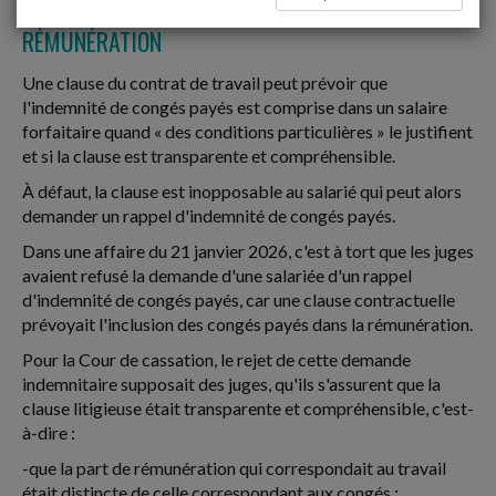
PEUT INCLURE LES CONGÉS PAYÉS DANS LA
RÉMUNÉRATION
Une clause du contrat de travail peut prévoir que
l'indemnité de congés payés est comprise dans un salaire
forfaitaire quand « des conditions particulières » le justifient
et si la clause est transparente et compréhensible.
À défaut, la clause est inopposable au salarié qui peut alors
demander un rappel d'indemnité de congés payés.
Dans une affaire du 21 janvier 2026, c'est à tort que les juges
avaient refusé la demande d'une salariée d'un rappel
d'indemnité de congés payés, car une clause contractuelle
prévoyait l'inclusion des congés payés dans la rémunération.
Pour la Cour de cassation, le rejet de cette demande
indemnitaire supposait des juges, qu'ils s'assurent que la
clause litigieuse était transparente et compréhensible, c'est-
à-dire :
-que la part de rémunération qui correspondait au travail
était distincte de celle correspondant aux congés ;