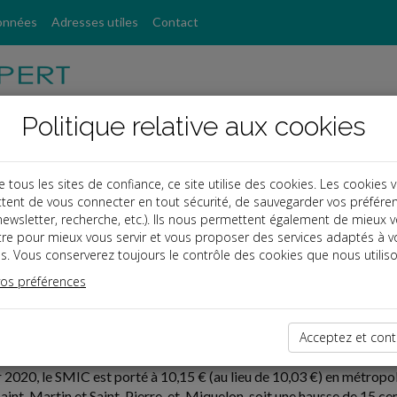
onnées
Adresses utiles
Contact
Politique relative aux cookies
ous les sites de confiance, ce site utilise des cookies. Les cookies 
tent de vous connecter en tout sécurité, de sauvegarder vos préfére
, newsletter, recherche, etc.). Ils nous permettent également de mieux 
tre pour mieux vous servir et vous proposer des services adaptés à v
s. Vous conserverez toujours le contrôle des cookies que nous utiliso
vos préférences
12-30
15 € AU 1ER JANVIER 2020
Acceptez et cont
r 2020, le SMIC est porté à 10,15 € (au lieu de 10,03 €) en métropo
aint-Martin et Saint-Pierre-et-Miquelon, soit une hausse de 15 cen