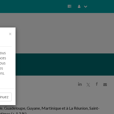
×
vous
nces
vous
os
ns.
j
a
b
inuez
le, Guadeloupe, Guyane, Martinique et à La Réunion, Saint-
times (+ 1,2 %).