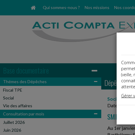
Qui sommes-nous ?
Nos missions
Nos coord
Comme t
Base documentaire
permet
(veille
Dépêches
connai
Thémes des Dépêches
attente
Fiscal TPE
Gérer 
Social
Social, Paye
Date: 2019-
Vie des affaires
Consultation par mois
SMIC À 10,
Juillet 2026
Au 1er janvie
Juin 2026
Barthélemy, S