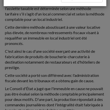
En matière de contribution foncière des entreprises (CFE),
l'assiette taxable est déterminée selon une méthode
tarifaire s'il s'agit d'un local commercial et selon la méthode
comptable pour un local industriel.
Cette dernière méthode aboutissant à une valeur locative
plus élevée, de nombreux redressements fiscaux visant à
requalifier un immeuble en local industriel ont été
prononcés.
C'est ainsi le cas d'une société exerçant une activité de
fabrication de produits de boucherie-charcuterie à
destination notamment de restaurateurs et d'hôteliers de
prestige.
Cette société a porté son différend avec l'administration
fiscale devant les tribunaux et a obtenu gain de cause.
Le Conseil d'État a jugé que l'immeuble en cause ne pouvait
pas être évalué selon la méthode comptable principalement
pour deux motifs. D'une part, la production répondait à des
commandes journalières dont l'intégralité était fabriquée à